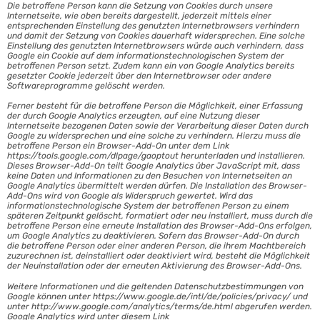
Die betroffene Person kann die Setzung von Cookies durch unsere
Internetseite, wie oben bereits dargestellt, jederzeit mittels einer
entsprechenden Einstellung des genutzten Internetbrowsers verhindern
und damit der Setzung von Cookies dauerhaft widersprechen. Eine solche
Einstellung des genutzten Internetbrowsers würde auch verhindern, dass
Google ein Cookie auf dem informationstechnologischen System der
betroffenen Person setzt. Zudem kann ein von Google Analytics bereits
gesetzter Cookie jederzeit über den Internetbrowser oder andere
Softwareprogramme gelöscht werden.
Ferner besteht für die betroffene Person die Möglichkeit, einer Erfassung
der durch Google Analytics erzeugten, auf eine Nutzung dieser
Internetseite bezogenen Daten sowie der Verarbeitung dieser Daten durch
Google zu widersprechen und eine solche zu verhindern. Hierzu muss die
betroffene Person ein Browser-Add-On unter dem Link
https://tools.google.com/dlpage/gaoptout herunterladen und installieren.
Dieses Browser-Add-On teilt Google Analytics über JavaScript mit, dass
keine Daten und Informationen zu den Besuchen von Internetseiten an
Google Analytics übermittelt werden dürfen. Die Installation des Browser-
Add-Ons wird von Google als Widerspruch gewertet. Wird das
informationstechnologische System der betroffenen Person zu einem
späteren Zeitpunkt gelöscht, formatiert oder neu installiert, muss durch die
betroffene Person eine erneute Installation des Browser-Add-Ons erfolgen,
um Google Analytics zu deaktivieren. Sofern das Browser-Add-On durch
die betroffene Person oder einer anderen Person, die ihrem Machtbereich
zuzurechnen ist, deinstalliert oder deaktiviert wird, besteht die Möglichkeit
der Neuinstallation oder der erneuten Aktivierung des Browser-Add-Ons.
Weitere Informationen und die geltenden Datenschutzbestimmungen von
Google können unter https://www.google.de/intl/de/policies/privacy/ und
unter http://www.google.com/analytics/terms/de.html abgerufen werden.
Google Analytics wird unter diesem Link