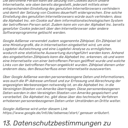
Die betroffene Person kann die Setzung von Cookies durch unsere
Internetseite, wie oben bereits dargestellt, jederzeit mittels einer
entsprechenden Einstellung des genutzten Internetbrowsers verhindern
und damit der Setzung von Cookies dauerhaft widersprechen. Eine solche
Einstellung des genutzten Internetbrowsers würde auch verhindern, dass
die Alphabet Inc. ein Cookie auf dem informationstechnologischen System
der betroffenen Person setzt. Zudem kann ein von der Alphabet Inc. bereits
gesetzter Cookie jederzeit über den Internetbrowser oder andere
Softwareprogramme gelöscht werden.
Google AdSense verwendet zudem sogenannte Zählpixel. Ein Zählpixel ist
eine Miniaturgrafik, die in Internetseiten eingebettet wird, um eine
Logdatei-Aufzeichnung und eine Logdatei-Analyse zu ermöglichen,
wodurch eine statistische Auswertung durchgeführt werden kann. Anhand
des eingebetteten Zählpixels kann die Alphabet Inc. erkennen, ob und wann
eine Internetseite von einer betroffenen Person geöffnet wurde und welche
Links von der betroffenen Person angeklickt wurden. Zählpixel dienen unter
anderem dazu, den Besucherfluss einer Internetseite auszuwerten.
Über Google AdSense werden personenbezogene Daten und Informationen,
was auch die IP-Adresse umfasst und zur Erfassung und Abrechnung der
angezeigten Werbeanzeigen notwendig ist, an die Alphabet Inc. in die
Vereinigten Staaten von Amerika übertragen. Diese personenbezogenen
Daten werden in den Vereinigten Staaten von Amerika gespeichert und
verarbeitet. Die Alphabet Inc. gibt diese über das technische Verfahren
erhobenen personenbezogenen Daten unter Umständen an Dritte weiter.
Google-AdSense wird unter diesem Link
https://www.google.de/intl/de/adsense/start/ genauer erläutert.
13. Datenschutzbestimmungen zu