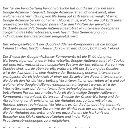
Der für die Verarbeitung Verantwortliche hat auf dieser Internetseite
Google AdSense integriert. Google AdSense ist ein Online-Dienst, über
welchen eine Vermittlung von Werbung auf Drittseiten ermöglicht wird.
Google AdSense beruht auf einem Algorithmus, welcher die auf Drittseiten
angezeigten Werbeanzeigen passend zu den Inhalten der jeweiligen
Drittseite auswählt. Google AdSense gestattet ein interessenbezogenes
Targeting des Internetnutzers, welches mittels Generierung von
individuellen Benutzerprofilen umgesetzt wird.
Betreibergesellschaft der Google-AdSense-Komponente ist die Google
Ireland Limited, Gordon House, Barrow Street, Dublin, D04 E5W5, Ireland.
Der Zweck der Google-AdSense-Komponente ist die Einbindung von
Werbeanzeigen auf unserer Internetseite. Google-AdSense setzt ein Cookie
auf dem informationstechnologischen System der betroffenen Person. Was
Cookies sind, wurde oben bereits erläutert. Mit der Setzung des Cookies
wird der Alphabet Inc. eine Analyse der Benutzung unserer Internetseite
ermöglicht. Durch jeden Aufruf einer der Einzelseiten dieser Internetseite,
die durch den für die Verarbeitung Verantwortlichen betrieben wird und auf
welcher eine Google-AdSense-Komponente integriert wurde, wird der
Internetbrowser auf dem informationstechnologischen System der
betroffenen Person automatisch durch die jeweilige Google-AdSense-
Komponente veranlasst, Daten zum Zwecke der Online-Werbung und der
Abrechnung von Provisionen an die Alphabet Inc. zu übermitteln. Im
Rahmen dieses technischen Verfahrens erhält die Alphabet Inc. Kenntnis
über personenbezogene Daten, wie der IP-Adresse der betroffenen Person,
die der Alphabet Inc. unter anderem dazu dienen, die Herkunft der
Besucher und Klicks nachzuvollziehen und in der Folge
Provisionsabrechnungen zu ermöglichen.