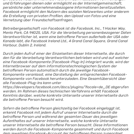
und Erfahrungen dienen oder ermöglicht es der Internetgemeinschaft,
persönliche oder unternehmensbezogene Informationen bereitzustellen.
Facebook ermöglicht den Nutzern des sozialen Netzwerkes unter anderem
die Erstellung von privaten Profilen, den Upload von Fotos und eine
Vernetzung über Freundschaftsanfragen.
Betreibergesellschaft von Facebook ist die Facebook, Inc., 1 Hacker Way,
Menlo Park, CA 94025, USA. Für die Verarbeitung personenbezogener Daten
Verantwortlicher ist, wenn eine betroffene Person außerhalb der USA oder
Kanada lebt, die Facebook Ireland Ltd., 4 Grand Canal Square, Grand Canal
Harbour, Dublin 2, Ireland.
Durch jeden Aufruf einer der Einzelseiten dieser Internetseite, die durch
den für die Verarbeitung Verantwortlichen betrieben wird und auf welcher
eine Facebook-Komponente (Facebook-Plug-In) integriert wurde, wird der
Internetbrowser auf dem informationstechnologischen System der
betroffenen Person automatisch durch die jeweilige Facebook-
Komponente veranlasst, eine Darstellung der entsprechenden Facebook-
Komponente von Facebook herunterzuladen. Eine Gesamtübersicht über
alle Facebook-Plug-Ins kann unter
https://developers.facebook.com/docs/plugins/?locale=de_DE abgerufen
werden. Im Rahmen dieses technischen Verfahrens erhält Facebook
Kenntnis darüber, welche konkrete Unterseite unserer Internetseite durch
die betroffene Person besucht wird.
Sofern die betroffene Person gleichzeitig bei Facebook eingeloggt ist,
erkennt Facebook mit jedem Aufruf unserer Internetseite durch die
betroffene Person und während der gesamten Dauer des jeweiligen
Aufenthaltes auf unserer Internetseite, welche konkrete Unterseite
unserer Internetseite die betroffene Person besucht. Diese Informationen
werden durch die Facebook-Komponente gesammelt und durch Facebook
dem jeweiligen Facebook-Account der betroffenen Person zugeordnet.