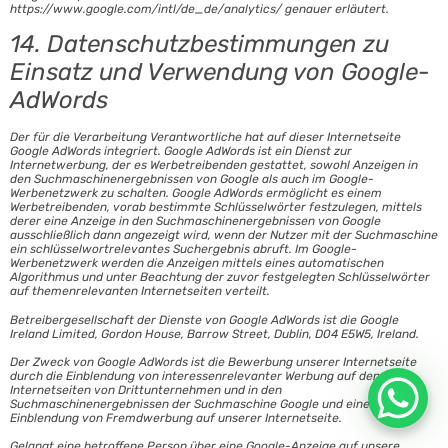
https://www.google.com/intl/de_de/analytics/ genauer erläutert.
14. Datenschutzbestimmungen zu
Einsatz und Verwendung von Google-
AdWords
Der für die Verarbeitung Verantwortliche hat auf dieser Internetseite
Google AdWords integriert. Google AdWords ist ein Dienst zur
Internetwerbung, der es Werbetreibenden gestattet, sowohl Anzeigen in
den Suchmaschinenergebnissen von Google als auch im Google-
Werbenetzwerk zu schalten. Google AdWords ermöglicht es einem
Werbetreibenden, vorab bestimmte Schlüsselwörter festzulegen, mittels
derer eine Anzeige in den Suchmaschinenergebnissen von Google
ausschließlich dann angezeigt wird, wenn der Nutzer mit der Suchmaschine
ein schlüsselwortrelevantes Suchergebnis abruft. Im Google-
Werbenetzwerk werden die Anzeigen mittels eines automatischen
Algorithmus und unter Beachtung der zuvor festgelegten Schlüsselwörter
auf themenrelevanten Internetseiten verteilt.
Betreibergesellschaft der Dienste von Google AdWords ist die Google
Ireland Limited, Gordon House, Barrow Street, Dublin, D04 E5W5, Ireland.
Der Zweck von Google AdWords ist die Bewerbung unserer Internetseite
durch die Einblendung von interessenrelevanter Werbung auf den
Internetseiten von Drittunternehmen und in den
Suchmaschinenergebnissen der Suchmaschine Google und eine
Einblendung von Fremdwerbung auf unserer Internetseite.
Gelangt eine betroffene Person über eine Google-Anzeige auf unsere